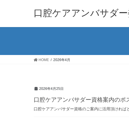
コ
ナ
ン
ビ
口腔ケアアンバサダー
テ
ゲ
ン
ー
ツ
シ
へ
ョ
ス
ン
キ
に
ッ
移
HOME
2026年4月
プ
動
2026年4月25日
口腔ケアアンバサダー資格案内のポ
口腔ケアアンバサダー資格のご案内に活用頂ければ