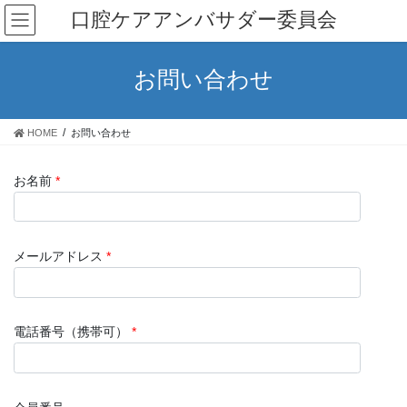
コ
ナ
口腔ケアアンバサダー委員会
ン
ビ
テ
ゲ
ン
ー
お問い合わせ
ツ
シ
へ
ョ
ス
ン
HOME
お問い合わせ
キ
に
ッ
移
プ
動
お名前
*
メールアドレス
*
電話番号（携帯可）
*